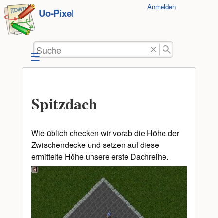
Benutzer-
Anmelden
zum
Uo-Pixel
Werkzeuge
Inhalt
springen
Suche
Spitzdach
Wie üblich checken wir vorab die Höhe der
Zwischendecke und setzen auf diese
ermittelte Höhe unsere erste Dachreihe.