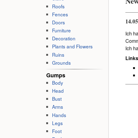
New
Roofs
Fences
14.0
Doors
Furniture
Ich h
Decoration
Commu
Plants and Flowers
Ich h
Ruins
Links
Grounds
Gumps
Body
Head
Bust
Arms
Hands
Legs
Foot