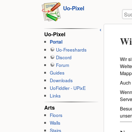
Benu
zum
Uo-Pixel
Wer
Suc
Inhalt
springen
Uo-Pixel
Wi
Portal
Uo-Freeshards
Discord
Wir s
Forum
Welte
Guides
Mapp
Downloads
Auch 
UoFiddler - UPixE
Wenn 
Links
Serve
Arts
Besuc
Floors
unser
Walls
Stairs