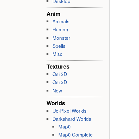
Desktop
Anim
Animals
Human
Monster
Spells
Misc
Textures
Osi 2D
Osi 3D
New
Worlds
Uo-Pixel Worlds
Darkshard Worlds
Map0
Map0 Complete