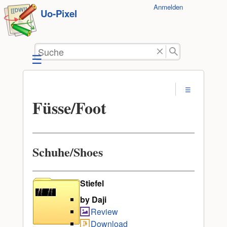
Benutzer-
Anmelden
zum
Uo-Pixel
Werkzeuge
Inhalt
springen
Suche
Füsse/Foot
Schuhe/Shoes
Stiefel
by Daji
Review
Download