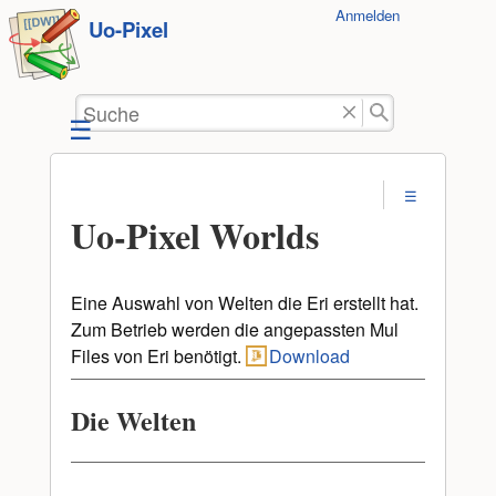
Benutzer-
Anmelden
zum
Uo-Pixel
Werkzeuge
Inhalt
springen
Suche
Uo-Pixel Worlds
Eine Auswahl von Welten die Eri erstellt hat.
Zum Betrieb werden die angepassten Mul
Files von Eri benötigt.
Download
Die Welten