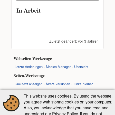
In Arbeit
Zuletzt geändert:
vor 3 Jahren
Webseiten-Werkzeuge
Letzte Änderungen
Medien-Manager
Übersicht
Seiten-Werkzeuge
Quelltext anzeigen
Ältere Versionen
Links hierher
New page
New folder
Nach oben
This website uses cookies. By using the website,
you agree with storing cookies on your computer.
Falls nicht anders bezeichnet, ist der Inhalt dieses Wikis
Also, you acknowledge that you have read and
unter der folgenden Lizenz veröffentlicht:
understand our Privacy Policy. If you do not
CC Attribution-Share Alike 4.0 International