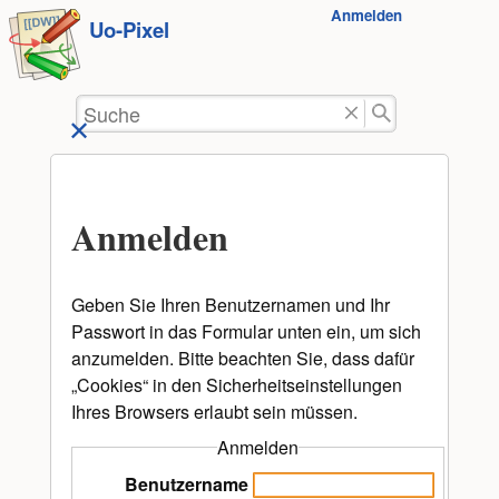
Benutzer-
Anmelden
zum
Uo-Pixel
Werkzeuge
Inhalt
springen
Suche
Anmelden
Geben Sie Ihren Benutzernamen und Ihr
Passwort in das Formular unten ein, um sich
anzumelden. Bitte beachten Sie, dass dafür
„Cookies“ in den Sicherheitseinstellungen
Ihres Browsers erlaubt sein müssen.
Anmelden
Benutzername