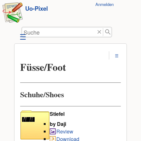
Benutzer-
Anmelden
zum
Uo-Pixel
Werkzeuge
Inhalt
springen
Suche
Füsse/Foot
Schuhe/Shoes
Stiefel
by Daji
Review
Download