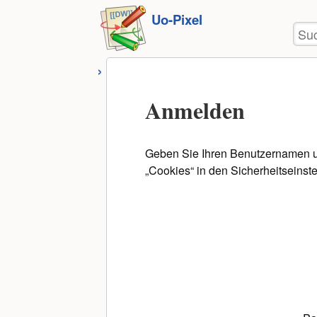
Benu
zum
Uo-Pixel
Wer
Suc
Inhalt
springen
Anmelden
Geben Sie Ihren Benutzernamen un
„Cookies“ in den Sicherheitseinst